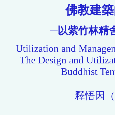
佛教建築
─以紫竹林精
Utilization and Managem
The Design and Utiliza
Buddhist Tem
釋悟因（Ve