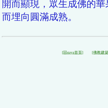
開而顯現，眾生成佛的華
而埋向圓滿成熟。
[回gaya首頁]
[佛教建築