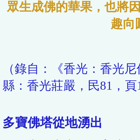
眾生成佛的華果，也將
趣向
（錄自：《香光：香光尼
縣：香光莊嚴，民81，頁10
多寶佛塔從地湧出