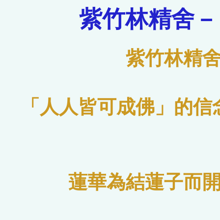
紫竹林精舍－
紫竹林精
「人人皆可成佛」的信
蓮華為結蓮子而