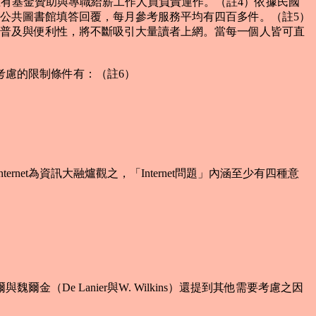
建置實體，並有基金贊助與專職給薪工作人員負責運作。（註4）依據民國
個公共圖書館填答回覆，每月參考服務平均有四百多件。（註5）
合上網的普及與便利性，將不斷吸引大量讀者上網。當每一個人皆可直
考慮的限制條件有：（註6）
t為資訊大融爐觀之，「Internet問題」內涵至少有四種意
（De Lanier與W. Wilkins）還提到其他需要考慮之因