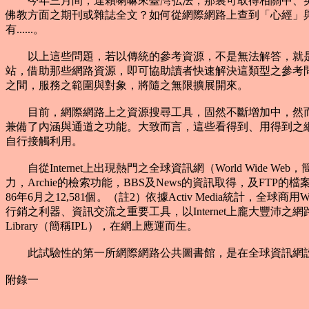
今年三月間，達賴喇嘛來臺灣弘法，那裏可取得相關中、英
佛教方面之期刊或雜誌全文？如何從網際網路上查到「心經」
有......。
以上這些問題，若以傳統的參考資源，不是無法解答，就是難以獲得
站，借助那些網路資源，即可協助讀者快速解決這類型之參考問題
之間，服務之範圍與對象，將隨之無限擴展開來。
目前，網際網路上之資源搜尋工具，固然不斷增加中，然而
兼備了內涵與通道之功能。大致而言，這些看得到、用得到之
自行接觸利用。
自從Internet上出現熱門之全球資訊網（World Wide We
力，Archie的檢索功能，BBS及News的資訊取得，及FT
86年6月之12,581個。（註2）依據Activ Media統計，全
行銷之利器、資訊交流之重要工具，以Internet上龐大豐沛之網路資
Library（簡稱IPL），在網上應運而生。
此試驗性的第一所網際網路公共圖書館，是在全球資訊網設站，
附錄一