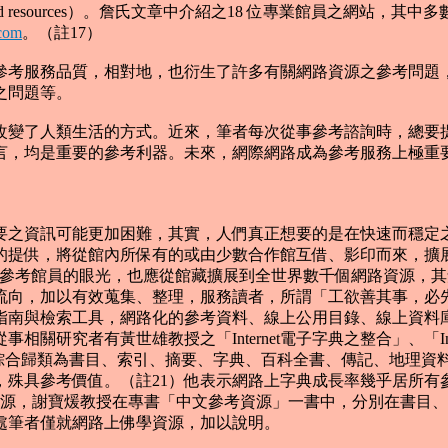
 resources）。詹氏文章中介紹之18 位專業館員之網站，其中多數
.com
。（註17）
考服務品質，相對地，也衍生了許多有關網路資源之參考問題，
之問題等。
變了人類生活的方式。近來，筆者每次從事參考諮詢時，總要提
言，均是重要的參考利器。未來，網際網路成為參考服務上極重
之資訊可能更加困難，其實，人們真正想要的是在快速而穩定之
料的提供，將從館內所保有的或由少數合作館互借、影印而來，擴
 ）的觀念。參考館員的眼光，也應從館藏擴展到全世界數千個網路資
流向，加以有效蒐集、整理，服務讀者，所謂「工欲善其事，必
指南與檢索工具，網路化的參考資料、線上公用目錄、線上資料
關研究者有黃世雄教授之「Internet電子字典之整合」、「In
工具為主，綜合歸類為書目、索引、摘要、字典、百科全書、傳記、
具參考價值。（註21）他表示網路上字典成長率幾乎居所有參考
考資源，謝寶煖教授在專書「中文參考資源」一書中，分別在書目
處筆者僅就網路上佛學資源，加以說明。