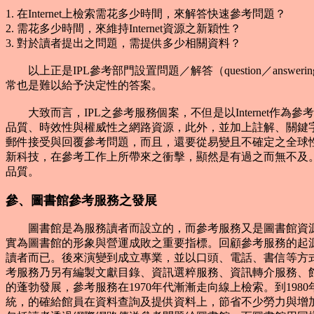
1. 在Internet上檢索需花多少時間，來解答快速參考問題？
2. 需花多少時間，來維持Internet資源之新穎性？
3. 對於讀者提出之問題，需提供多少相關資料？
以上正是IPL參考部門設置問題／解答（question／an
常也是難以給予決定性的答案。
大致而言，IPL之參考服務個案，不但是以Internet作
品質、時效性與權威性之網路資源，此外，並加上註解、關鍵字與
郵件接受與回覆參考問題，而且，還要從易變且不確定之全球性網
新科技，在參考工作上所帶來之衝擊，顯然是有過之而無不及。因
品質。
參、圖書館參考服務之發展
圖書館是為服務讀者而設立的，而參考服務又是圖書館資源
實為圖書館的形象與營運成敗之重要指標。回顧參考服務的起
讀者而已。後來演變到成立專業，並以口頭、電話、書信等方
考服務乃另有編製文獻目錄、資訊選粹服務、資訊轉介服務、館
的蓬勃發展，參考服務在1970年代漸漸走向線上檢索。到19
統，的確給館員在資料查詢及提供資料上，節省不少勞力與增加