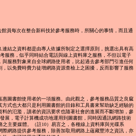
都是過去館員每次在整合新科技於參考服務時，所關心的事情，而且通
IPL連結之資料都是由專人依據所制定之選擇原則，挑選出具有高
et參考服務，似乎同時結合電話與線上資料庫之服務，不但以電子
雜性，與服務對象來自全球網路使用者，比起過去參考部門引進任何
盤規劃，以免費時費力徒增網路資源查檢上之困擾，反而影響了服務
惠圖書館使用者的一項服務。由此觀之，參考服務品質之良窳
其方式也大都只是利用圖書館的目錄和工具書來幫助缺乏經驗的
資料的氾濫，讀者的資訊要求也隨著社會的進展而不斷增加，參
之發展，電子計算機成功地運用到圖書館，同時因通訊網路技術
服務之主要媒體。（註10）易言之，各種線上資料庫與光碟系
用網際網路提供參考服務，除善加取用網路上蘊藏豐沛之資訊，亦