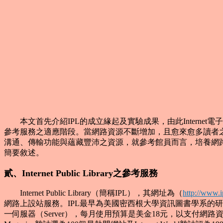
本文首先介紹IPL的成立緣起及實驗成果，由此Internet
參考服務之適應階段。當網路資源不斷增加，且愈來愈多讀者之參考
溝通、傳輸功能與蘊藏豐沛之資源，就參考館員而言，培養網
簡要敘述。
貳、Internet Public Library之參考服務
Internet Public Library（簡稱IPL），其網址為（
http://www.i
網路上設站服務。IPL最早為美國密西根大學資訊圖書學系的研究生
一伺服器（Server），每月使用預算是美金18元，以支付網