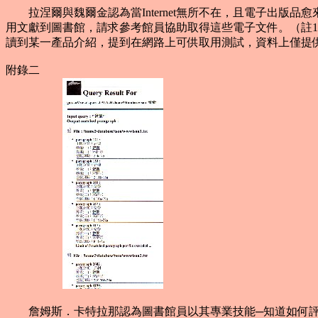
拉涅爾與魏爾金認為當Internet無所不在，且電子出版品愈
用文獻到圖書館，請求參考館員協助取得這些電子文件。（註
讀到某一產品介紹，提到在網路上可供取用測試，資料上僅提
附錄二
詹姆斯．卡特拉那認為圖書館員以其專業技能─知道如何評