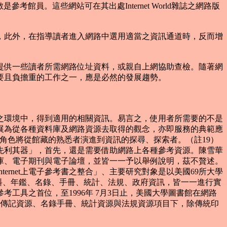
是參考館員。這些網站可在其出處Internet World雜誌之網路版
此外，在指導讀者進入網路中選用適當之資訊通道時，反而增
供一些讀者所需網路位址資料，或親自上網協助查檢。隨著網
要且負擔重的工作之一，應是必然的發展趨勢。
環境中，得到適用的相關資訊。易言之，使用者所需要的不是
展為從各種資料庫及網路資源去取得的觀念，亦即服務的典範應
源，其角色將從館藏的熟悉者演進到資訊的探尋、探索者。（註19）
先利其器」，首先，還是需要借助網路上各種參考資源。陳雪華
庫、電子期刊與電子論壇，並皆一一予以舉例說明，茲不贅述。
ternet上電子參考書之整合」、主要研究對象是以美國69所大學
地理資料、年鑑、名錄、手冊、統計、法規、政府資訊，皆一一進行實
工具之首位，至1996年 7月3日止，美國大學圖書館在網路
、傳記資源、名錄手冊、統計資源與法規資源項目下，除傳統印