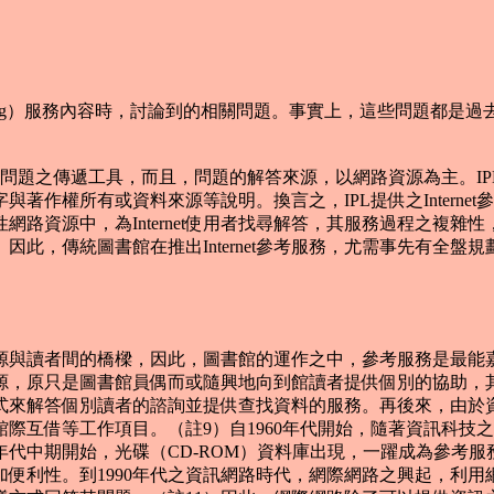
swering）服務內容時，討論到的相關問題。事實上，這些問題
為參考問題之傳遞工具，而且，問題的解答來源，以網路資源為主。
著作權所有或資料來源等說明。換言之，IPL提供之Intern
路資源中，為Internet使用者找尋解答，其服務過程之複
此，傳統圖書館在推出Internet參考服務，尤需事先有全
與讀者間的橋樑，因此，圖書館的運作之中，參考服務是最能嘉
源，原只是圖書館員偶而或隨興地向到館讀者提供個別的協助，
式來解答個別讀者的諮詢並提供查找資料的服務。再後來，由於
際互借等工作項目。（註9）自1960年代開始，隨著資訊科技
80年代中期開始，光碟（CD-ROM）資料庫出現，一躍成為參考
便利性。到1990年代之資訊網路時代，網際網路之興起，利