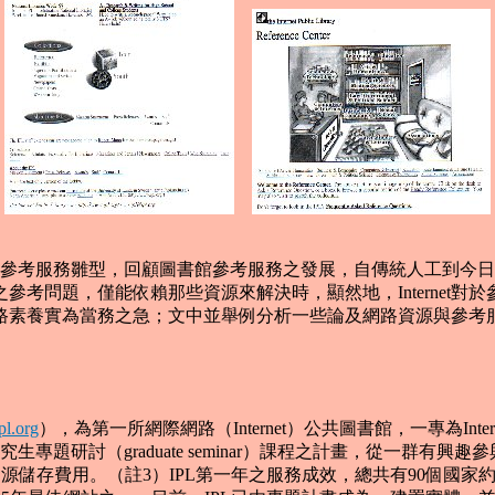
電子參考服務雛型，回顧圖書館參考服務之發展，自傳統人工到今日運
問題，僅能依賴那些資源來解決時，顯然地，Internet對於參考
路素養實為當務之急；文中並舉例分析一些論及網路資源與參考
pl.org
），為第一所網際網路（Internet）公共圖書館，一專為Int
專題研討（graduate seminar）課程之計畫，從一群有
路資源儲存費用。（註3）IPL第一年之服務成效，總共有90個