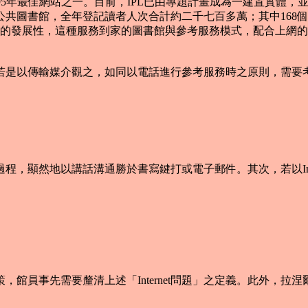
rld雜誌評為1995年最佳網站之一。目前，IPL已由專題計畫成為一
公共圖書館，全年登記讀者人次合計約二千七百多萬；其中168
ternet潛在的發展性，這種服務到家的圖書館與參考服務模式，配
。
在。若是以傳輸媒介觀之，如同以電話進行參考服務時之原則，需要
地以講話溝通勝於書寫鍵打或電子郵件。其次，若以Interne
員事先需要釐清上述「Internet問題」之定義。此外，拉涅爾與魏爾金