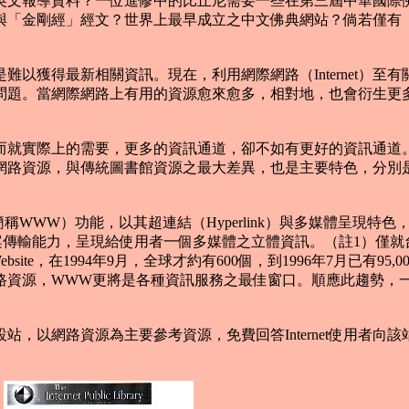
文報導資料？一位進修中的比丘尼需要一些在第三屆中華國際佛
與「金剛經」經文？世界上最早成立之中文佛典網站？倘若僅有
最新相關資訊。現在，利用網際網路（Internet）至有關佛教資
。當網際網路上有用的資源愈來愈多，相對地，也會衍生更多In
就實際上的需要，更多的資訊通道，卻不如有更好的資訊通道。
網路資源，與傳統圖書館資源之最大差異，也是主要特色，分別是
b，簡稱WWW）功能，以其超連結（Hyperlink）與多媒體呈現特色，
P的檔案傳輸能力，呈現給使用者一個多媒體之立體資訊。（註1）僅
球商用Website，在1994年9月，全球才約有600個，到1996年7
源，WWW更將是各種資訊服務之最佳窗口。順應此趨勢，一專為Intern
以網路資源為主要參考資源，免費回答Internet使用者向