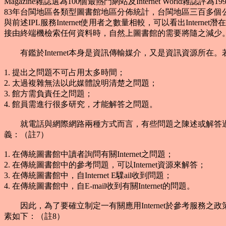
Magazine雜誌選為100個最熱門網站及Internet Wo
83年台閩地區各類型圖書館地區分佈統計，台閩地區三百多個
與前述IPL服務Internet使用者之數量相較，可以看出In
接由終端機檢索任何資料時，自然上圖書館的需要將隨之減少
有鑑於Internet本身是資訊傳輸媒介，又是資訊資源所
1. 提出之問題不可占用太多時間；
2. 太過複雜無法以此媒體說明清楚之問題；
3. 館方需負責任之問題；
4. 館員需進行很多研究，才能解答之問題。
就電話與網際網路兩種方式而言，有些問題之陳述或解答過程，顯然
義：（註7）
1. 在傳統圖書館中讀者詢問有關Internet之問題；
2. 在傳統圖書館中的參考問題，可以Internet資源來解答；
3. 在傳統圖書館中，自Internet E驜ail收到問題；
4. 在傳統圖書館中，自E-mail收到有關Internet的問題。
因此，為了要確立制定一有關應用Internet於參考服務之政策，館
素如下：（註8）