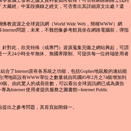
學會議上發表之論文資料要如何取得？可否在網際網路上找到
「大藏經」中某段摘錄之經文，可否查出其詳細原文出處？還
源之全球資訊網（World Wide Web，簡稱WWW）網
ternet問題，未來，不難想像參考館員坐在網路電腦前，彈指
針對此，欣見特殊（或專門）資源蒐集完備之網站興起，可謂
一天24小時全年無休、無國界限制、可提供每一位終端使用者
結合了Internet原有各系統之功能，包括Gopher地鼠般的連結能
就台灣地區設有WWW單位之數量就自民國85年2月之74個增加到
月已有95,000個。由此驚人的成長倍數，可以看出全球資訊網已成為廣告
et 使用者提供服務之圖書館─Internet Public
該站提出之參考問題，其首頁如附錄一。