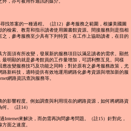
之外，亦可被用作通訊的媒介。
何尋找答案的一種過程。（註12）參考服務之範圍，根據美國圖
獻的檢索、教育和指示讀者使用圖書館資源。間接服務則是指相
言之，參考服務至少具有下列特質：在工作上協助讀者，在目的
方面須有所改變，發展新的服務項目以滿足讀者的需求。顯然
，最明顯的就是參考館員的工作量增加，可謂利弊互見。同樣
因應改變服務技巧及功能之同時；對於原有之參考服務政策，尤
網路新科技，適時提供有效地運用網路化參考資源與增加新的服
ternet網路資訊查詢服務等。
的影響程度。例如調查與利用現在的網路資源，如何將網路資
何。（註14）
nternet來解決，而勿需再詢問參考問題。（註15）針對此，
線方面之速度。