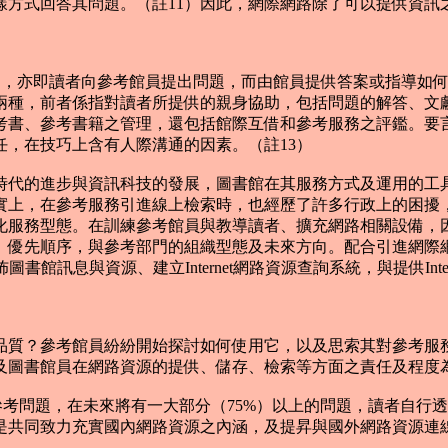
樣方式回答其問題。（註11）因此，網際網路除了可以提供資訊
答問題，亦即讀者向參考館員提出問題，而由館員提供答案或指導如
兩種，前者係指對讀者所提供的親身協助，包括問題的解答、文
考書、參考書籍之管理，還包括館際互借和參考服務之評鑑。要
，在技巧上含有人際溝通的因素。（註13）
代的進步與資訊科技的發展，圖書館在其服務方式及運用的工具
實上，在參考服務引進線上檢索時，也經歷了許多行政上的困擾
化服務型態。在訓練參考館員與教導讀者、擴充網路相關設備，
、優先順序，與參考部門的組織型態及未來方向。配合引進網際
 傳佈圖書館訊息與資源、建立Internet網路資源查詢系統，與提供In
質？參考館員紛紛開始探討如何使用它，以及思索其對參考服務
及圖書館員在網路資源的提供、儲存、檢索等方面之責任及程度為
參考問題，在未來將有一大部分（75%）以上的問題，讀者自行透過I
是共同致力充實國內網路資源之內涵，及提昇與國外網路資源連