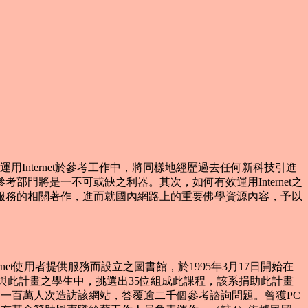
用Internet於參考工作中，將同樣地經歷過去任何新科技引進
部門將是一不可或缺之利器。其次，如何有效運用Internet之
服務的相關著作，進而就國內網路上的重要佛學資源內容，予以
ernet使用者提供服務而設立之圖書館，於1995年3月17日開始在
興趣參與此計畫之學生中，挑選出35位組成此課程，該系捐助此計畫
國家約一百萬人次造訪該網站，答覆逾二千個參考諮詢問題。曾獲PC