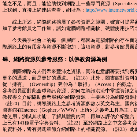
能之不足，而且，能協助找到網路上一些專門資源（Specializied
上找到，直接上網連結查看，網址為：
http://www.internetworld
綜上所述，網際網路擴展了參考資源之範圍，確實可提昇參
加了參考館員之工作量，諸如電腦網路相關軟、硬體使用技巧
今天幾乎社會上的每一個層面，都因為電腦網路的存在而改
際網路上的有用參考資源不斷增加，這項資源，對參考館員而
肆、網路資源與參考服務：以佛教資源為例
網際網路為人們帶來豐沛之資訊，同時也意謂著要找到所要
更多的通道，而是更好的通道。（註18）此外，圖書館對資
從「擁有」（Ownership）延伸為「取得」（Access
參考館員面對此全球資訊資源，如何在資訊洪流中掌握資訊之
教授專文介紹協助參考服務的網路資源，主要區分為網路資源
（註20）目前，網際網路上之參考資源多數以英文為主。國內從事相
圖書館在Internet（Gopher／WWW）上所列之參考
地使用，測試其功能，了解其體例內容，再加以評估介紹整合，殊
上已有141種電子字典資料。（註22）至於網路上之中文參
刷資料外，皆有另闢章節介紹網路上的相關資源。（註23）此