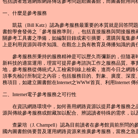
包括讀者透過網際網路傳送參考問題給圖書館，而圖書館用同
一、什麼是參考服務
凱茲（Bill Katz）認為參考服務最重要的本質就是回
書館學會發佈之「參考服務準則」，包括直接服務與間接服務
關參考工具書之準備，如編製目錄或索引摘要，選購與蒐集參
上是利用資源與尋求知識、在觀念上負有教育及傳播知識的責任
參考服務所秉持的服務精神是可以歷久而彌新的，但隨著時
新科技的適當運用，理當可提昇參考諮詢工作之服務品質。事
地，參考服務從傳統式人工檢索到線上檢索，進而今日之網路
須事先檢討所制定之內容；包括服務目的、對象、廣度、深度
務項目，如建立圖書館在Internet之WWW首頁、利用Internet
二、Internet電子參考服務之可行性
在資訊網路環境中，如何善用網路資源以提昇參考服務之品
源與傳統參考服務或館藏加以配合、辨認讀者特殊的需求，以
查蒙培（J. Champell）認為目前讀者在參考館員前所問的
國內圖書館倘要普及運用網路資源來推廣參考服務，當務之急