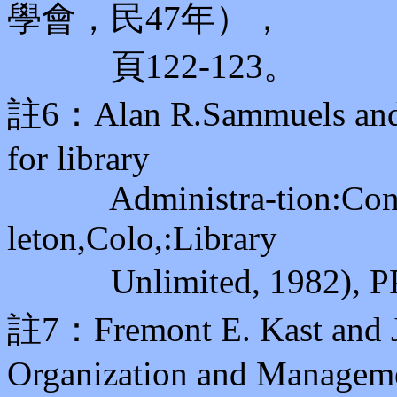
學會，民47年），
頁122-123。
註6：Alan R.Sammuels and C
for library
Administra-tion:Concep
leton,Colo,:Library
Unlimited, 1982), PP
註7：Fremont E. Kast and J
Organization and Managem