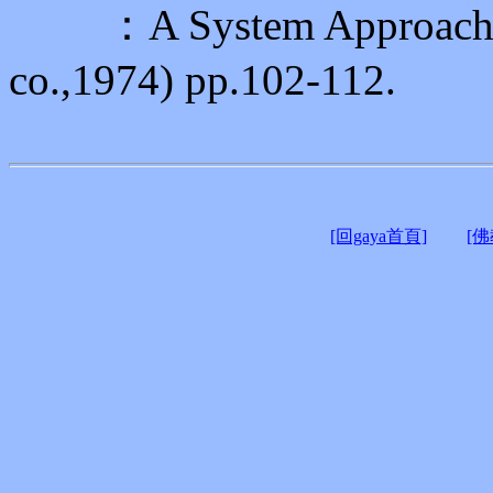
：A System Approach (
co.,1974) pp.102-112.
[回gaya首頁]
[