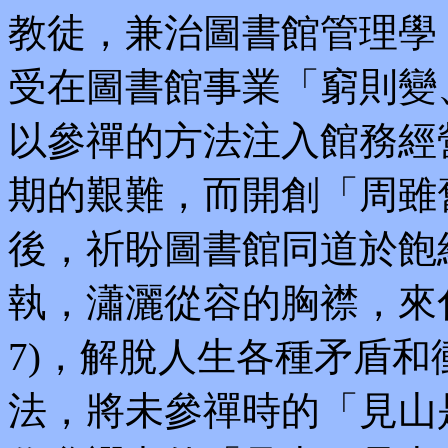
教徒，兼治圖書館管理學
受在圖書館事業「窮則變
以參禪的方法注入館務經
期的艱難，而開創「周雖
後，祈盼圖書館同道於飽
執，瀟灑從容的胸襟，來
7)，解脫人生各種矛盾
法，將未參禪時的「見山