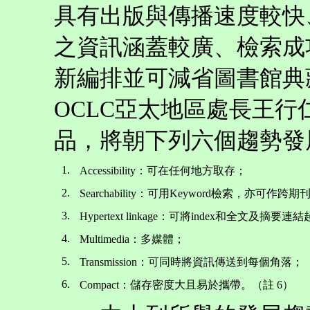
具有出版與傳播速度較快
之資訊涵蓋較廣、檢索成
新編排並可減省圖書館典
OCLC亞太地區處長王
品，將朝下列六個趨勢發
1.
Accessibility：可在任何地方取存；
2.
Searchability：可用Keyword檢索，亦可作跨期刊
3.
Hypertext linkage：可將index和全文及摘要連
4.
Multimedia：多媒體；
5.
Transmission：可同時將資訊傳送到每個角落；
6.
Compact：儲存密度大且易於攜帶。（註 6）