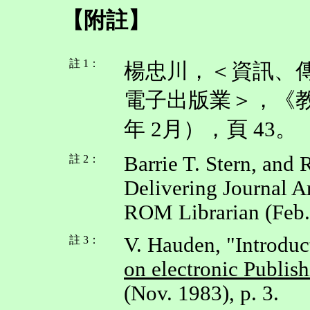
【附註】
註 1：
楊忠川，＜資訊、
電子出版業＞，《教
年 2月），頁 43。
Barrie T. Stern, an
註 2：
Delivering Journal A
ROM Librarian (Feb. 
V. Hauden, "Introduc
註 3：
on electronic Publi
(Nov. 1983), p. 3.