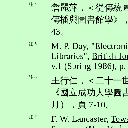
註 4：
詹麗萍，＜從傳統
傳播與圖書館學》，3
43。
M. P. Day, "Electron
註 5：
Libraries",
British J
v.1 (Spring 1986), p.
註 6：
王行仁，＜二十一
《國立成功大學圖書館
月），頁 7-10。
F. W. Lancaster,
Towa
註 7：