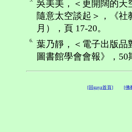
吳美美，＜更開闊的天
隨意太空談起＞，《社教雙
月），頁 17-20。
6.
葉乃靜，＜電子出版品
圖書館學會會報》，50期（
[回gaya首頁]
[佛