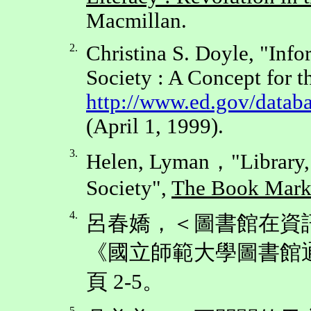
Macmillan.
2.
Christina S. Doyle, "Info
Society : A Concept for t
http://www.ed.gov/datab
(April 1, 1999).
3.
Helen, Lyman，"Library, 
Society",
The Book Mar
4.
呂春嬌，＜圖書館在資
《國立師範大學圖書館通訊
頁 2-5。
5.