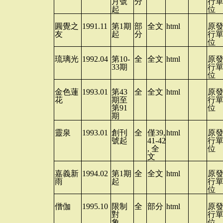
月號
分
行
起
位
圓覺之
1991.11
第
1
期
部
全文
html
原
友
起
分
行
位
琉璃光
1992.04
第
10-
全
全文
html
原
33
期
行
位
金色蓮
1993.01
第
43
全
全文
html
原
花
期至
行
第
91
位
期
靈泉
1993.01
創刊
全
僅
39,
html
原
號起
41-42
行
,
全
位
文
嘉義新
1994.02
第
1
期
全
全文
html
原
雨
起
行
位
僧伽
1995.10
限制
全
部分
html
原
對
行
象，
位