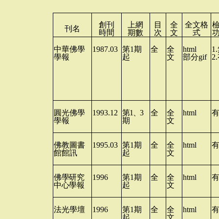
創刊
上網
目
全
全文
格
刊名
時間
期數
次
文
式
中華佛學
1987.03
第
1
期
全
全
html
1.
學報
起
文
部分
gif
2.
圓光佛學
1993.12
第
1
、
3
全
全
html
學報
期
文
佛教圖書
1995.03
第
1
期
全
全
html
館館訊
起
文
佛學研究
1996
第
1
期
全
全
html
中心學報
起
文
法光學壇
1996
第
1
期
全
全
html
起
文