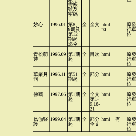
需帳
號及
密碼
妙心
1996.01
第
8
、
全
全文
html
原
9
期及
txt
行
第
12
位
期起
迄今
青松萌
1996.09
第
1
期
全
目次
html
原
芽
起
行
位
華嚴月
1996.11
第
51
全
部分
html
原
刊
期起
行
位
佛藏
1997.06
第
1
期
全
全文
html
原
起
第
1-
行
9,18-
位
21
僧伽醫
1999.04
第
1
期
全
部分
html
有
原
護
起
全文
行
位