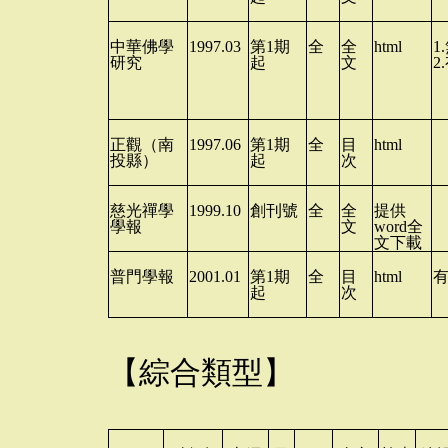
中華佛學
1997.03
第
1
期
全
全
html
1.
研究
起
文
2.
正觀
（南
1997.06
第
1
期
全
目
html
投縣）
起
次
慈光禪學
1999.10
創刊號
全
全
提供
學報
文
word
全
文下載
普門學報
2001.01
第
1
期
全
目
html
起
次
【綜合類型】