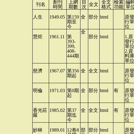
創刊
上網
目
全文
檢索
編
刊名
全文
時間
期數
次
格式
功能
單
人生
1949.05
第
159
全
部分
html
原
期至
行
今
位
全
慧炬
1961.11
第
部分
html
1.
原
393-
發
399,
單
408-
2.
資
444
期
料
單
慈濟
1967.07
第
356
全
全文
html
原
期起
行
位
明倫
1971.03
第
0
期
全
部分
html
有
原
起
行
位
香光莊
1985.02
第
37
全
全文
html
有
原
嚴
期迄
行
今
位
妙林
1989.01
12
卷
8
部
部分
html
原