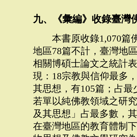
九、《彙編》收錄臺灣
本書原收錄
1,070
篇
地區
78
篇不計，臺灣地
相關博碩士論文之統計
現：
18
宗教與信仰最多
其思想，有
105
篇；占最
若單以純佛教領域之研
及其思想」占最多數，
在臺灣地區的教育體制