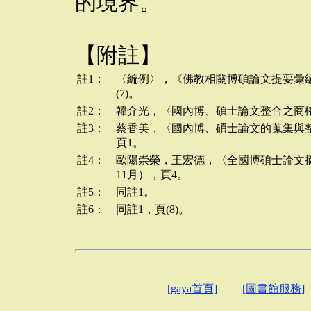
的境界。
【附註】
註1：
〈編例〉，《佛教相關博碩論文提要彙編（
(7)。
註2：
韓介光，〈國內博、碩士論文整合之商榷
註3：
蔡香美，〈國內博、碩士論文的蒐集與整
頁1。
註4：
歐陽崇榮，王宏德，〈全國博碩士論文摘
11月），頁4。
註5：
同註1。
註6：
同註1，頁(8)。
[gaya首頁]
[圖書館服務]