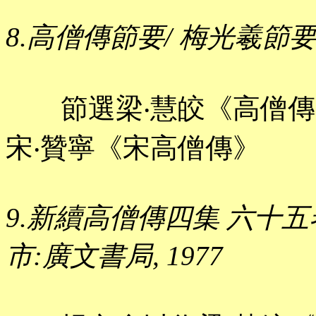
8.高僧傳節要/ 梅光羲節要. 
節選梁‧慧皎《高僧傳》
宋‧贊寧《宋高僧傳》
9.新續高僧傳四集 六十五卷/
市:廣文書局, 1977