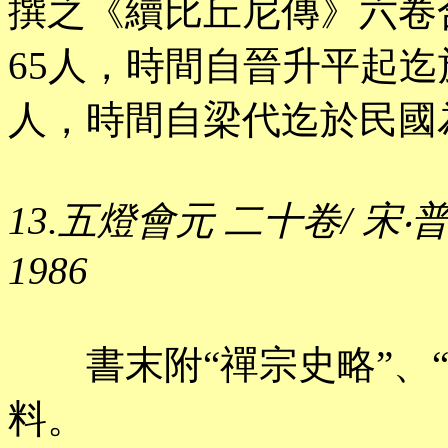
撰之《續比丘尼傳》六卷
65人，時間自晉升平起迄
人，時間自梁代迄於民國
13.五燈會元 二十卷/ 宋‧
1986
書末附“禪宗史略”、“
料。