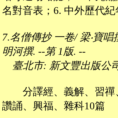
名對音表；6. 中外歷代
7.名僧傳抄 一卷/ 梁‧寶
明河撰. --第 1版. --
臺北市: 新文豐出版公司, 
分譯經、義解、習禪、
讚誦、興福、雜科10篇