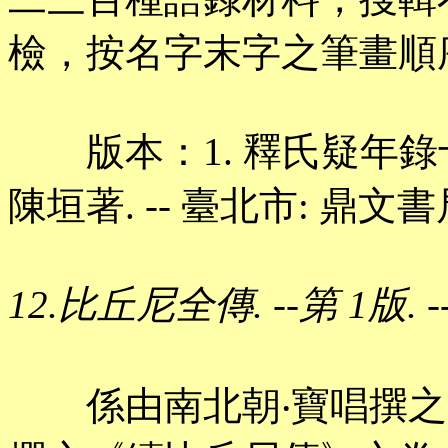
檢，按名字末字之筆畫順
版本：1. 釋氏疑年錄十二
陳垣著. -- 臺北市: 鼎文書局
12.比丘尼全傳. --第 1版. 
係由南北朝‧寶唱撰之《