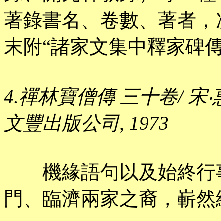
著錄書名、卷數、著者，
末附“諸家文集中釋家碑傳
4.禪林寶僧傳 三十卷/ 宋‧惠
文豐出版公司, 1973
機緣語句以及始終行事
門、臨濟兩家之裔，嶄然