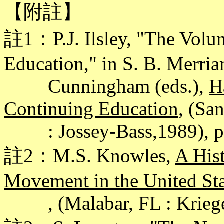
【附註】
註1：P.J. Ilsley, "The Volun
Education," in S. B. Merri
Cunningham (eds.),
H
Continuing Education
, (Sa
: Jossey-Bass,1989), pp
註2：M.S. Knowles,
A Hist
Movement in the United Sta
, (Malabar, FL : Krieger