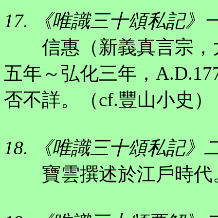
17. 《唯識三十頌私記》
信惠（新義真言宗，大
五年～弘化三年，A.D.17
否不詳。（cf.豐山小史）
18. 《唯識三十頌私記》
寶雲撰述於江戶時代。現