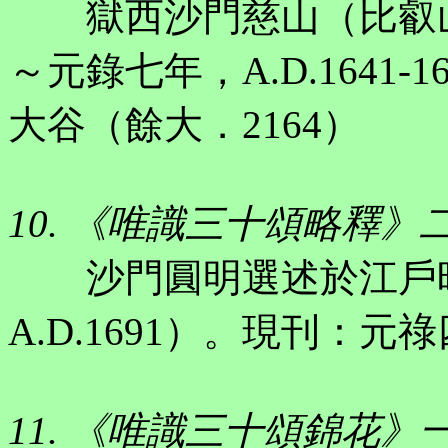
獄西沙門慈山（比叡山
～元錄七年，A.D.1641
大谷（餘大．2164）
10. 《唯識三十頌略釋》
沙門圓明選述於江戶時
A.D.1691）。現刊：元
11. 《唯識三十頌錦花》