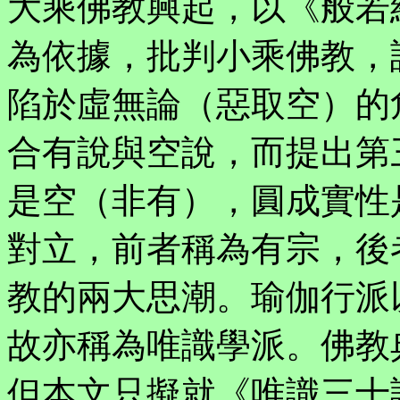
大乘佛教興起，以《般若
為依據，批判小乘佛教，
陷於虛無論（惡取空）的
合有說與空說，而提出第
是空（非有），圓成實性
對立，前者稱為有宗，後
教的兩大思潮。瑜伽行派
故亦稱為唯識學派。佛教
但本文只擬就《唯識三十