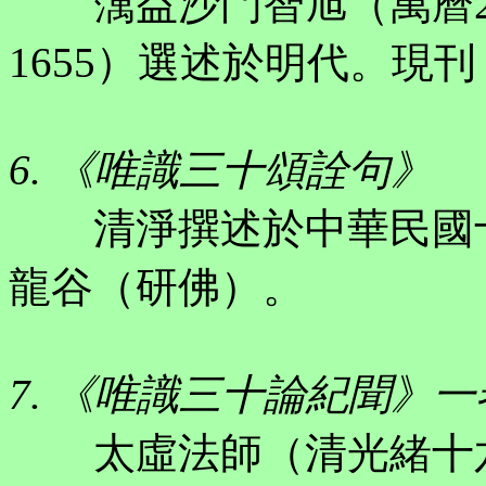
蕅益沙門智旭（萬曆27年～
1655）選述於明代。現刊
6. 《唯識三十頌詮句》
清淨撰述於中華民國十四年
龍谷（研佛）。
7. 《唯識三十論紀聞》一
太虛法師（清光緒十六