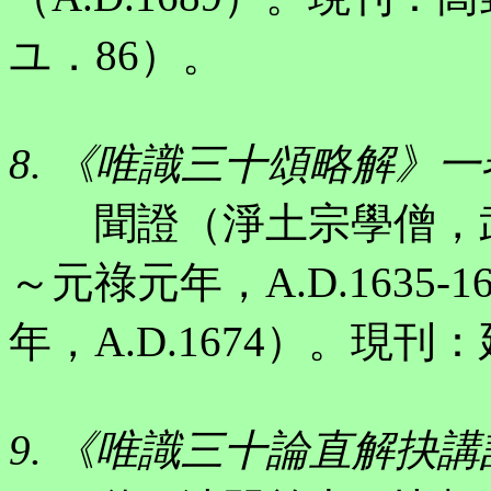
ユ．86）。
8. 《唯識三十頌略解》一
聞證（淨土宗學僧，武
～元祿元年，A.D.1635
年，A.D.1674）。現
9. 《唯識三十論直解抉