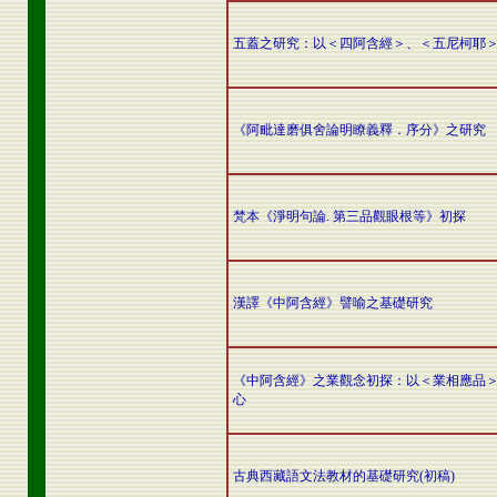
五蓋之研究：以＜四阿含經＞、＜五尼柯耶
《阿毗達磨俱舍論明瞭義釋．序分》之研究
梵本《淨明句論. 第三品觀眼根等》初探
漢譯《中阿含經》譬喻之基礎研究
《中阿含經》之業觀念初探：以＜業相應品
心
古典西藏語文法教材的基礎研究(初稿)