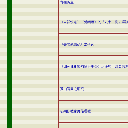
育觀為主
〈吉祥悅意〉《梵網經》的『六十二見』譯
《菩薩戒義疏》之研究
《四分律刪繁補闕行事鈔》之研究：以眾法
孤山智圓之研究
初期佛教家庭倫理觀