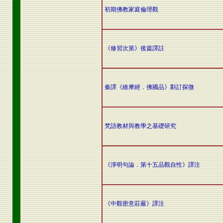
初期佛教家庭倫理觀
《修習次第》後篇譯註
秦譯《維摩經．佛國品》斠訂探微
梵語教材與教學之基礎研究
《淨明句論．第十五品觀自性》譯注
《中觀密意莊嚴》譯注