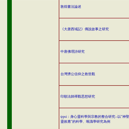
敦煌書法論述
《大唐西域記》傳說故事之研究
中唐佛理詩研究
台灣濟公信仰之救世觀
印順法師禪觀思想研究
ψpsi：身心靈科學與宗教的整合研究--以"神
靈效應"的科學、唯識學研究為例