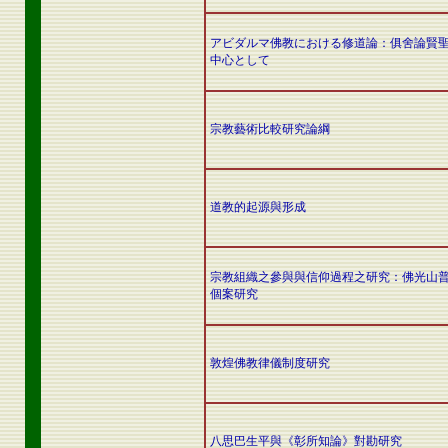
アビダルマ佛教における修道論：俱舍論賢
中心として
宗教藝術比較研究論綱
道教的起源與形成
宗教組織之參與與信仰過程之研究：佛光山
個案研究
敦煌佛教律儀制度研究
八思巴生平與《彰所知論》對勘研究