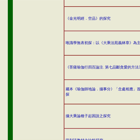
《金光明經．空品》的探究
唯識學無表初探：以《大乘法苑義林章》為
《菩薩瑜伽行四百論注. 第七品斷貪愛的方法
藏本《瑜伽師地論．攝事分》「念處相應」
探
攝大乘論種子起因說之探究