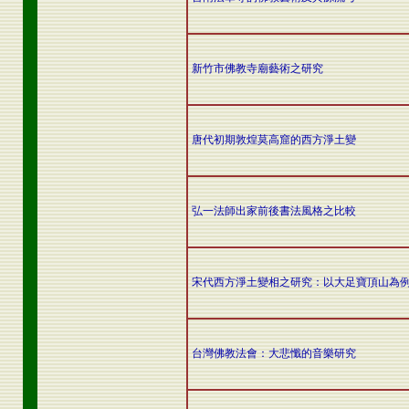
新竹市佛教寺廟藝術之研究
唐代初期敦煌莫高窟的西方淨土變
弘一法師出家前後書法風格之比較
宋代西方淨土變相之研究：以大足寶頂山為
台灣佛教法會：大悲懺的音樂研究