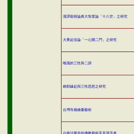
漢譯龍樹論典大智度論「十八空」之研究
大乘起信論「一心開二門」之研究
唯識的三性與二諦
賴耶緣起與三性思想之研究
台灣寺廟繪畫藝術
台南法華寺的佛教藝術及其源流考