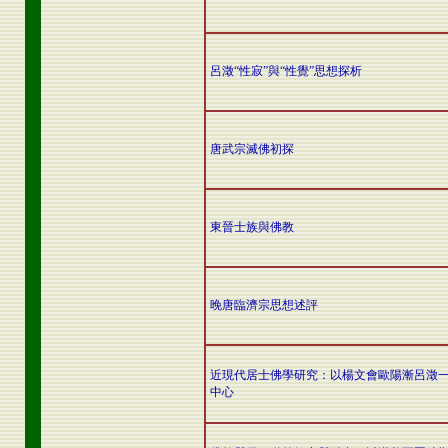
呂澂“性寂”與“性覺”思想探析
唐武宗滅佛初探
東晉士族與佛教
晚唐臨濟宗思想述評
近現代居士佛學研究：以楊文會歐陽漸呂澂
中心