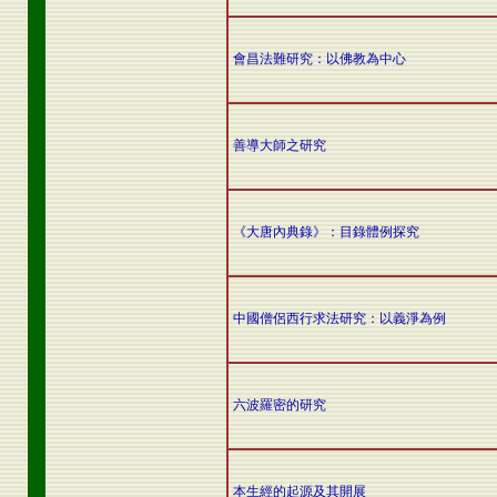
會昌法難研究：以佛教為中心
善導大師之研究
《大唐內典錄》：目錄體例探究
中國僧侶西行求法研究：以義淨為例
六波羅密的研究
本生經的起源及其開展