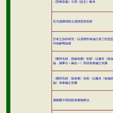
《慧琳音義》引用《說文》略考
見月讀體律師之戒律思想初探
空有之諍的研究：以清辨對瑜伽行派三性思
判為解釋線索
《雜阿含經．因緣相應》初探：以藏本《瑜
論．攝事分＜緣起＞》初頌為會編之依據
《雜阿含經．陰相應》初探：以藏本《瑜伽
論》為會編之依據
佛教醫方明的飲食藥物療法