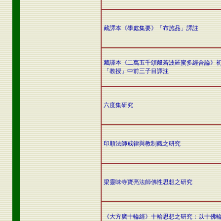
藏譯本《學處集要》「布施品」譯註
藏譯本《二萬五千頌般若波羅蜜多經合論》
「教授」中前三子目譯注
六度集研究
印順法師戒律與教制觀之研究
梁靈味寺寶亮法師佛性思想之研究
《大方廣十輪經》十輪思想之研究：以十佛