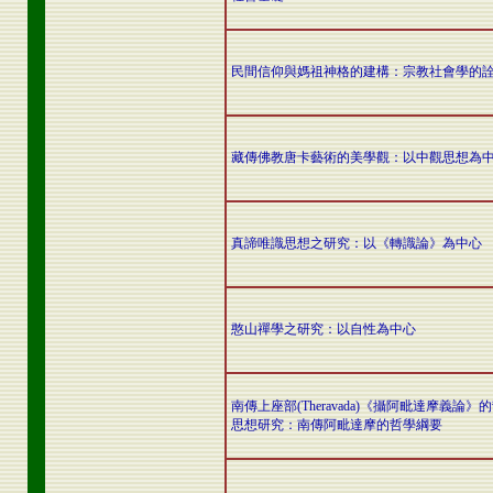
民間信仰與媽祖神格的建構：宗教社會學的
藏傳佛教唐卡藝術的美學觀：以中觀思想為
真諦唯識思想之研究：以《轉識論》為中心
憨山禪學之研究：以自性為中心
南傳上座部(Theravada)《攝阿毗達摩義論》
思想研究：南傳阿毗達摩的哲學綱要