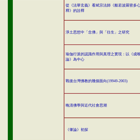
從《法華玄義》看斌宗法師《般若波羅密多
釋》的詮釋
淨土思想中「念佛」與「往生」之研究
瑜伽行派的認識作用與真理之實現：以《成
論》為中心
戰後台灣佛教的幾個面向(19949-2003)
晚清佛學與近代社會思潮
《肇論》初探