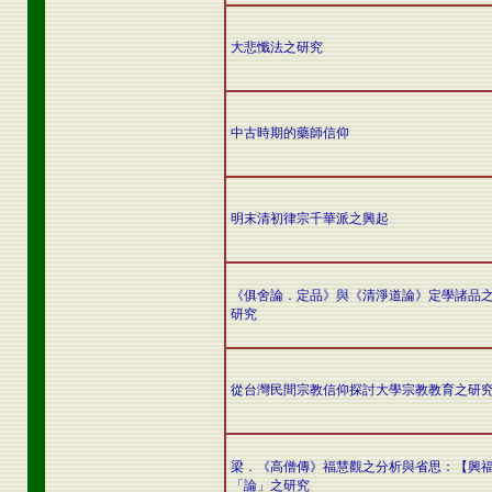
大悲懺法之研究
中古時期的藥師信仰
明末清初律宗千華派之興起
《俱舍論．定品》與《清淨道論》定學諸品
研究
從台灣民間宗教信仰探討大學宗教教育之研
梁．《高僧傳》福慧觀之分析與省思：【興
「論」之研究