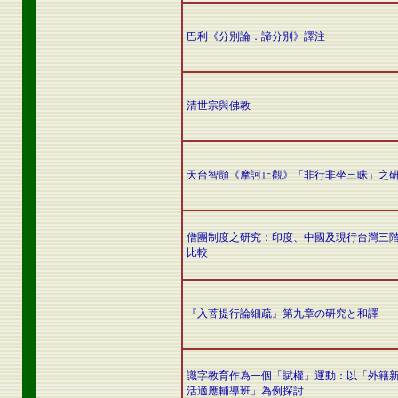
巴利《分別論．諦分別》譯注
清世宗與佛教
天台智顗《摩訶止觀》「非行非坐三昧」之
僧團制度之研究：印度、中國及現行台灣三
比較
『入菩提行論細疏』第九章の研究と和譯
識字教育作為一個「賦權」運動：以「外籍
活適應輔導班」為例探討