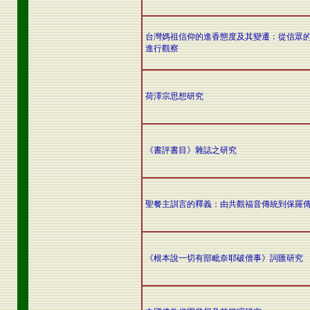
台灣媽祖信仰的進香態度及其變遷：從信眾
進行觀察
荷澤宗思想研究
《書評書目》雜誌之研究
聖餐主訓言的釋義：由共觀福音傳統到保羅
《根本說一切有部毗奈耶破僧事》詞匯研究