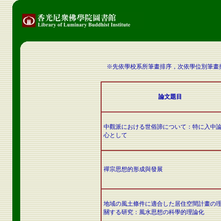
※先依學校系所筆畫排序，次依學位別筆畫
論文題目
中觀派における世俗諦について：特に入中
心として
禪宗思想的形成與發展
地域の風土條件に適合した居住空間計畫の
關する研究：風水思想の科學的理論化