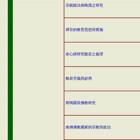
宗鏡錄法相唯識之研究
禪宗的教育思想與實施
依心經研究般若之義理
般若空義與妙用
商羯羅與佛教研究
南傳佛教國家的宗教與政治