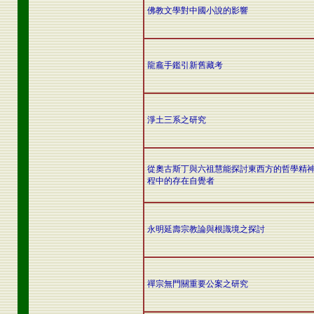
佛教文學對中國小說的影響
龍龕手鑑引新舊藏考
淨土三系之研究
從奧古斯丁與六祖慧能探討東西方的哲學精
程中的存在自覺者
永明延壽宗教論與根識境之探討
禪宗無門關重要公案之研究