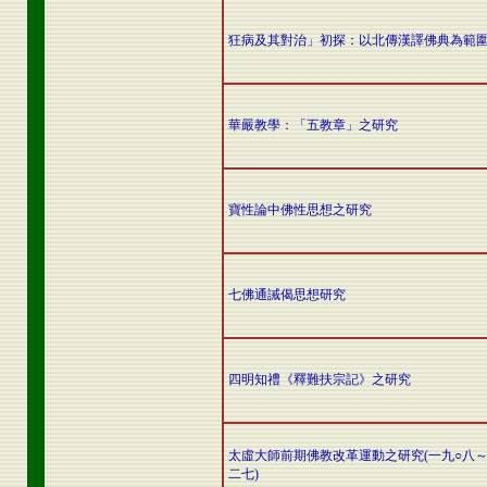
狂病及其對治」初探：以北傳漢譯佛典為範
華嚴教學：「五教章」之研究
寶性論中佛性思想之研究
七佛通誡偈思想研究
四明知禮《釋難扶宗記》之研究
太虛大師前期佛教改革運動之研究(一九○八
二七)