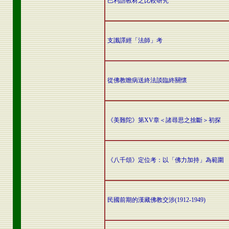
巴利語教材之比較研究
支讖譯經「法師」考
從佛教瞻病送終法談臨終關懷
《美難陀》第XV章＜諸尋思之捨斷＞初探
《八千頌》定位考：以「佛力加持」為範圍
民國前期的漢藏佛教交涉(1912-1949)