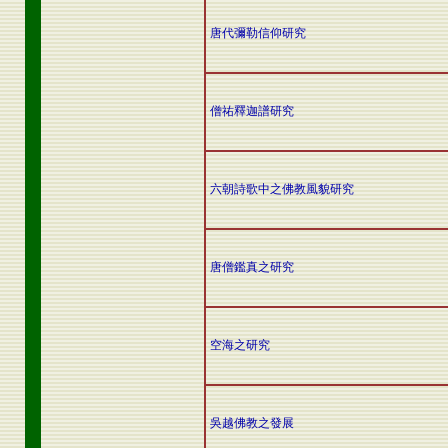
唐代彌勒信仰研究
僧祐釋迦譜研究
六朝詩歌中之佛教風貌研究
唐僧鑑真之研究
空海之研究
吳越佛教之發展