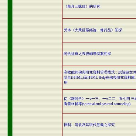
《般舟三昧經》的研究
梵本《大乘莊嚴經論．修行品》初探
阿含經典之喪親輔導個案初探
高效能的佛典研究資料管理模式：試論超文
語言(HTML)及HTML Help在佛典研究資料
用
從《雜阿含》一○一三、一○二二、五七四 三
看善終輔導(spiritual and pastoral counseling)
律制、清規及其現代意義之探究