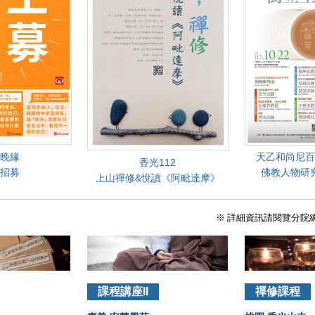
晚緣
天乙和尚尼百
香光112
招募
佛教人物研
上山禪修&悅讀《阿毗達摩》
※ 詳細資訊請閱覽分院
課程講座II
禪修課程