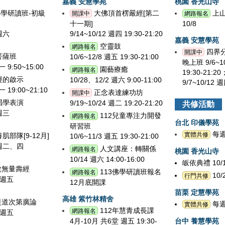
嘉義 安慧學苑
桃園 香光山寺
佛學研讀班-初級
大佛頂首楞嚴經[第二
上
開課中
網路報名
十一期]
10/8
 週六
9/14~10/12 週四 19:30-21:20
嘉義 安慧學苑
空靈鼓
網路報名
四界
開課中
菩薩班
10/6~12/8 週五 19:30-21:00
晚上班 9/6~1
一 9:50~15:00
園藝療癒
網路報名
19:30-21:
經的啟示
10/28、12/2 週六 9:00-11:00
9/7~10/12 週
一 19:00~21:10
正念表達練功坊
開課中
唱學表演
9/19~10/24 週二 19:20-21:20
共修活動
 週三
112兒童專注力開發
網路報名
台北 印儀學苑
研習班
每週二
實體共修
肌部隊[9-12月]
10/6~11/3 週五 19:30-21:00
2 週二、四
人文講座：轉關係
網路報名
桃園 香光山寺
10/14 週六 14:00-16:00
皈依典禮 10/
說無量壽經
113佛學研讀班報名
網路報名
10/
行門共修
9 週五
12月底開課
苗栗 定慧學苑
高雄 紫竹林精舍
提道次第廣論
每週一
實體共修
112年慧青成長課
網路報名
9 週五
4月-10月 共6堂 週五 19:30-
台中 養慧學苑