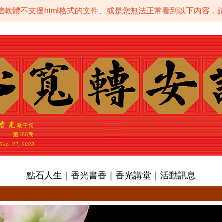
信軟體不支援html格式的文件、或是您無法正常看到以下內容，
點石人生
｜
香光書香
｜
香光講堂
｜
活動訊息
】