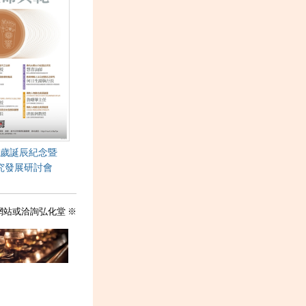
歲誕辰紀念暨
究發展研討會
網站或洽詢弘化堂 ※