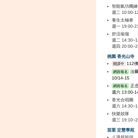
智能氣功團練
週二 10:00-1
養生太極拳
週一 19:00-2
舒活瑜珈
週二 14:30~1
週四 20:00~2
桃園 香光山寺
112
開課中
法
網路報名
10/14-15
正
網路報名
週六 13:00-1
香光合唱團
週六 14:30~1
快樂鼓隊
週三 19:10~2
苗栗 定慧學苑
八識規矩頌