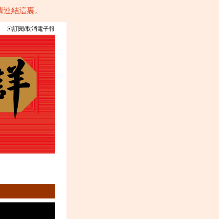
請連結這裏。
☉
訂閱/取消電子報