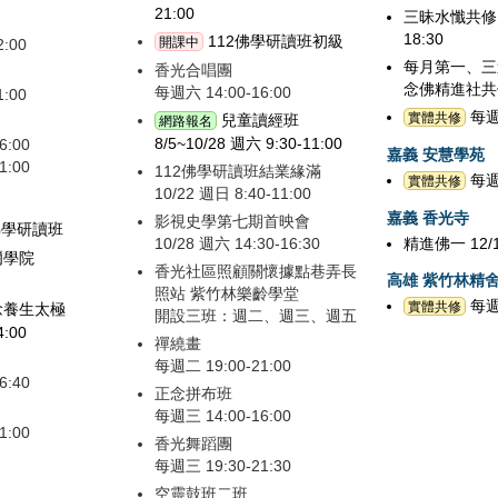
21:00
三昧水懺共修 10
18:30
112佛學研讀班初級
開課中
2:00
每月第一、三週 
香光合唱團
念佛精進社共
每週六 14:00-16:00
1:00
每週一
實體共修
兒童讀經班
網路報名
8/5~10/28 週六 9:30-11:00
6:00
嘉義 安慧學苑
1:00
112佛學研讀班結業緣滿
每週一
實體共修
10/22 週日 8:40-11:00
嘉義 香光寺
影視史學第七期首映會
佛學研讀班
10/28 週六 14:30-16:30
精進佛一 12/
爾學院
香光社區照顧關懷據點巷弄長
高雄 紫竹林精
照站 紫竹林樂齡學堂
每週日
實體共修
念養生太極
開設三班：週二、週三、週五
4:00
禪繞畫
每週二 19:00-21:00
6:40
正念拼布班
每週三 14:00-16:00
1:00
香光舞蹈團
每週三 19:30-21:30
空靈鼓班二班