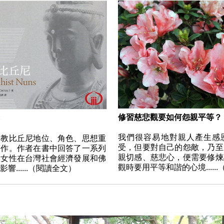
修習慈悲觀要如何怨親平等？
我們很容易地對親人產生感
佛教比丘尼地位、角色、思想重
受，但要對自己的怨敵，乃至
著作。作者在書中回答了一系列
親切感、慈悲心，便需要修煉
教女性在台灣社會經濟發展和佛
觀時要用平等和諧的心境.....
響......（閱讀全文）