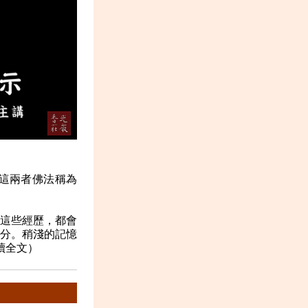
這兩者佛法稱為
這些經歷，都會
分。稍淺的記憶
讀全文）