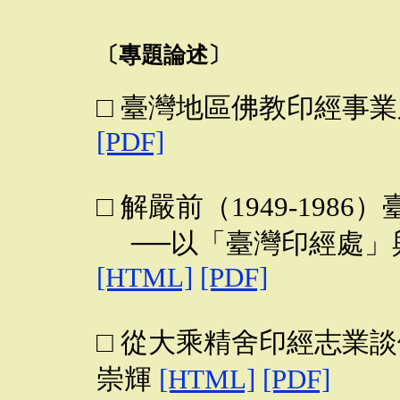
〔專題論述〕
□ 臺灣地區佛教印經事
[PDF]
□ 解嚴前（1949-198
──以「臺灣印經處」
[HTML]
[PDF]
□ 從大乘精舍印經志業
崇輝
[HTML]
[PDF]