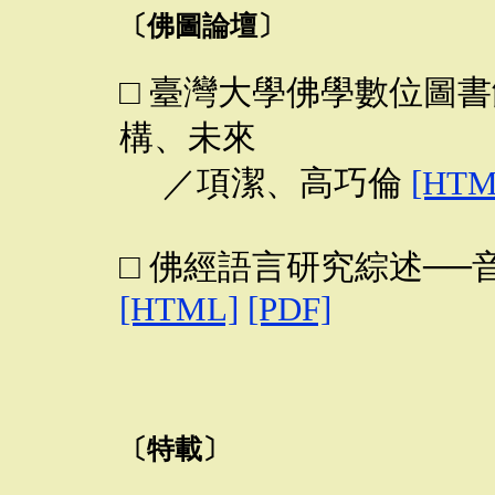
〔佛圖論壇〕
□ 臺灣大學佛學數位圖
構、未來
／項潔、高巧倫
[HTM
□ 佛經語言研究綜述─
[HTML]
[PDF]
〔特載〕