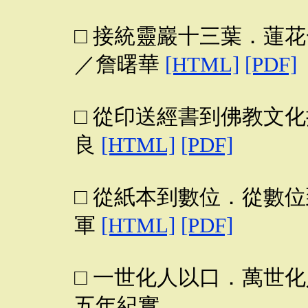
□ 接統靈巖十三葉．蓮
／詹曙華
[HTML]
[PDF]
□ 從印送經書到佛教文
良
[HTML]
[PDF]
□ 從紙本到數位．從數
軍
[HTML]
[PDF]
□ 一世化人以口．萬世
五年紀實