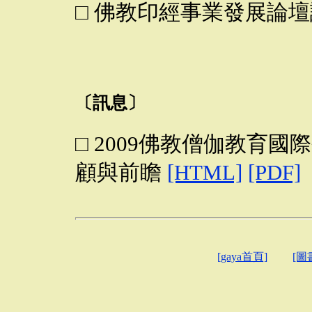
□ 佛教印經事業發展論
〔訊息〕
□ 2009佛教僧伽教育
顧與前瞻
[HTML]
[PDF]
[gaya首頁]
[圖