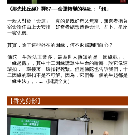
《那先比丘經》釋87──命運轉變的樞紐：「觸」
一般人對於「命運」，真的是既好奇又無奈，無奈者抱著
宿命論任由上天安排，好奇者總想透過命理、占卜、星座
一窺先機。
其實，除了這些外在的因緣，何不返歸詢問自心？
佛陀一生說法非常多，最為世人熟知的是「因緣觀」、
「緣起觀」，其中十二因緣講眾生生命的輪轉，說它像連
環扣，一環接著一環扣得死緊。但是佛陀也告訴我們，十
二因緣的環扣不是不可解。因為，它們每一個的生起都是
「緣生法」。......（閱讀全文）
【香光剪影】