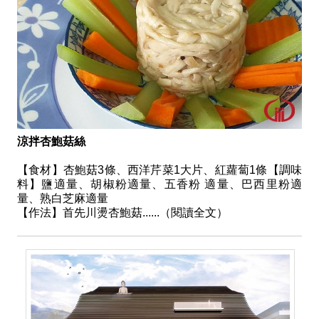
涼拌杏鮑菇絲
【食材】杏鮑菇3條、西洋芹菜1大片、紅蘿蔔1條【調味
料】鹽適量、胡椒粉適量、五香粉 適量、巴西里粉適
量、熟白芝麻適量
【作法】首先川燙杏鮑菇......（閱讀全文）