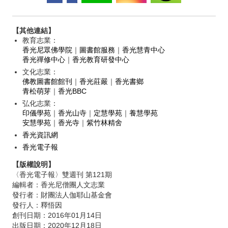
【其他連結】
教育志業：
香光尼眾佛學院
｜
圖書館服務
｜
香光慧青中心
香光禪修中心
｜
香光教育研發中心
文化志業：
佛教圖書館館刊
｜
香光莊嚴
｜
香光書鄉
青松萌芽
｜
香光BBC
弘化志業：
印儀學苑
｜
香光山寺
｜
定慧學苑
｜
養慧學苑
安慧學苑
｜
香光寺
｜
紫竹林精舍
香光資訊網
香光電子報
【版權說明】
〈香光電子報〉雙週刊 第121期
編輯者：香光尼僧團人文志業
發行者：財團法人伽耶山基金會
發行人：釋悟因
創刊日期：2016年01月14日
出版日期：2020年12月18日