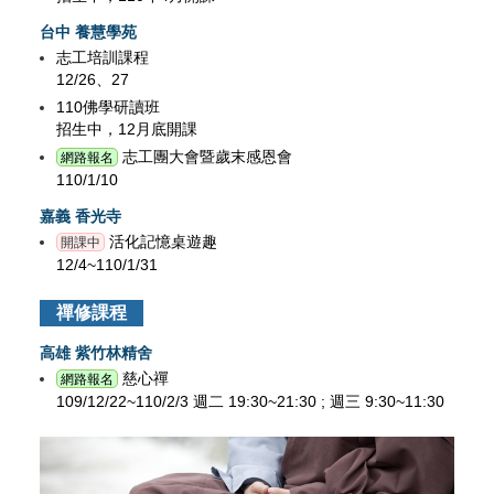
台中 養慧學苑
志工培訓課程
12/26、27
110佛學研讀班
招生中，12月底開課
志工團大會暨歲末感恩會
網路報名
110/1/10
嘉義 香光寺
活化記憶桌遊趣
開課中
12/4~110/1/31
禪修課程
高雄 紫竹林精舍
慈心禪
網路報名
109/12/22~110/2/3 週二 19:30~21:30 ; 週三 9:30~11:30