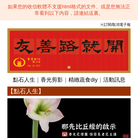
如果您的收信軟體不支援html格式的文件、或是您無法正
常看到以下內容，請連結這裏。
☉
訂閱/取消電子報
點石人生
｜
香光剪影
｜
精緻蔬食diy
｜
活動訊息
【點石人生】