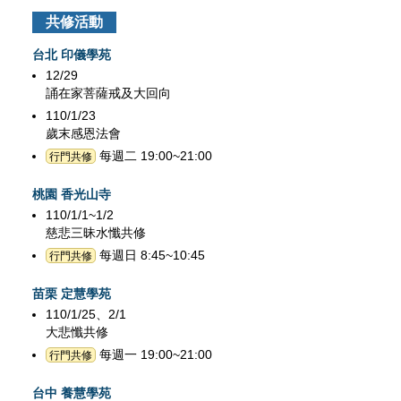
共修活動
台北 印儀學苑
12/29
誦在家菩薩戒及大回向
110/1/23
歲末感恩法會
每週二 19:00~21:00
行門共修
桃園 香光山寺
110/1/1~1/2
慈悲三昧水懺共修
每週日 8:45~10:45
行門共修
苗栗 定慧學苑
110/1/25、2/1
大悲懺共修
每週一 19:00~21:00
行門共修
台中 養慧學苑