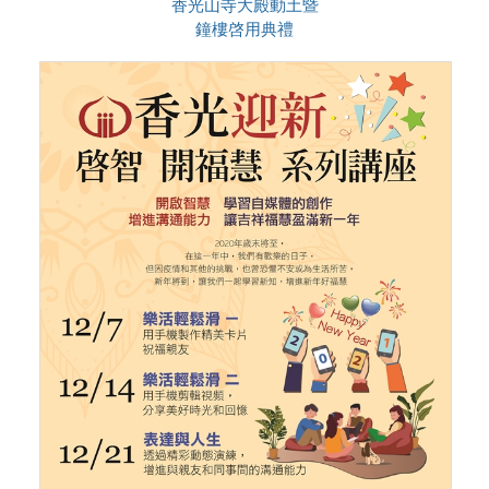
香光山寺大殿動土暨
鐘樓啓用典禮